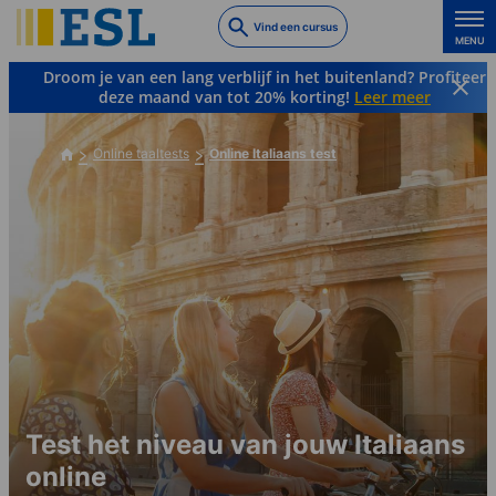
Skip
Vind een cursus
to
MENU
main
Droom je van een lang verblijf in het buitenland? Profiteer
content
deze maand van tot 20% korting!
Leer meer
Online taaltests
Online Italiaans test
Test het niveau van jouw Italiaans
online