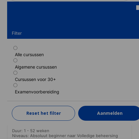
Filter
Alle cursussen
Standaard cursus
Algemene cursussen
Duur: 1 - 52 weken
Niveaus: Absoluut beginner naar Volledige beheersing
Cursussen voor 30+
1 week
van
260 EUR
Examenvoorbereiding
LEER MEER
Reset het filter
Aanmelden
Standaard cursus (30+)
Duur: 1 - 52 weken
Niveaus: Absoluut beginner naar Volledige beheersing