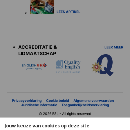
LEES ARTIKEL
Accreditations
menu
ACCREDITATIE &
LEER MEER
LIDMAATSCHAP
Privacyverklaring
Cookie beleid
Algemene voorwaarden
Juridische informatie
Toegankelijkheidsverklaring
© 2026 ESL - All rights reserved
Jouw keuze van cookies op deze site