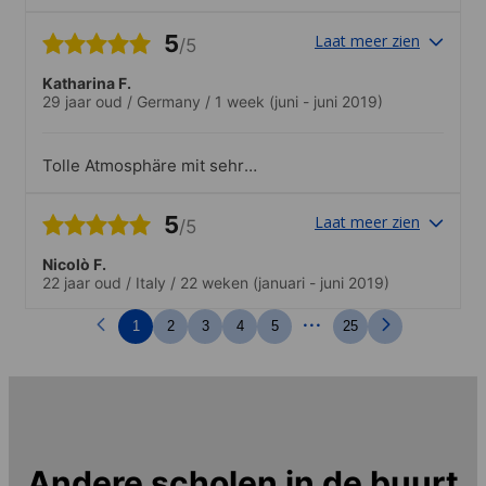
ville, à deux pas de la Plaza de España.
Elle est bien equipee.
5
Laat meer zien
/5
Katharina F.
29 jaar oud
/
Germany
/
1 week
(juni - juni 2019)
Tolle Atmosphäre mit sehr
professionellen Lehrer*innen. Sehr
positive und geduldige Menschen. Es hat
5
Laat meer zien
/5
wirklich spaß gemacht, jeden Tag in die
Schule zu gehen!
Nicolò F.
22 jaar oud
/
Italy
/
22 weken
(januari - juni 2019)
...
1
2
3
4
5
25
Andere scholen in de buurt