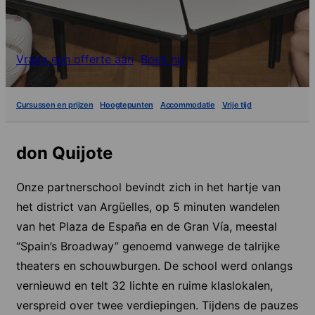
Vraag een offerte aan
Boek nu
Cursussen en prijzen
Hoogtepunten
Accommodatie
Vrije tijd
don Quijote
Onze partnerschool bevindt zich in het hartje van
het district van Argüelles, op 5 minuten wandelen
van het Plaza de España en de Gran Vía, meestal
“Spain’s Broadway” genoemd vanwege de talrijke
theaters en schouwburgen. De school werd onlangs
vernieuwd en telt 32 lichte en ruime klaslokalen,
verspreid over twee verdiepingen. Tijdens de pauzes