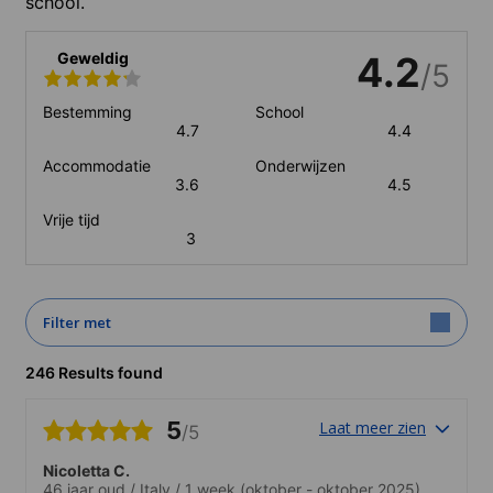
school.
Geweldig
4.2
/5
Bestemming
School
4.7
4.4
Accommodatie
Onderwijzen
3.6
4.5
Vrije tijd
3
Filter met
246 Results found
5
Laat meer zien
/5
Nicoletta C.
46 jaar oud
/
Italy
/
1 week
(oktober - oktober 2025)