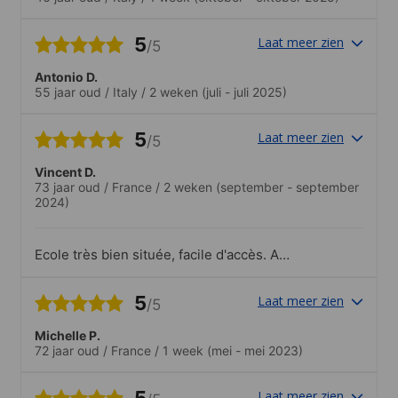
5
Laat meer zien
/5
Antonio D.
55 jaar oud
/
Italy
/
2 weken
(juli - juli 2025)
5
Laat meer zien
/5
Vincent D.
73 jaar oud
/
France
/
2 weken
(september - september
2024)
Ecole très bien située, facile d'accès. A
l'inétrieur tout est propre et lumineux.
Notre salle de classe était très bien.Je
5
Laat meer zien
/5
recommande sans problème.
Michelle P.
72 jaar oud
/
France
/
1 week
(mei - mei 2023)
5
Laat meer zien