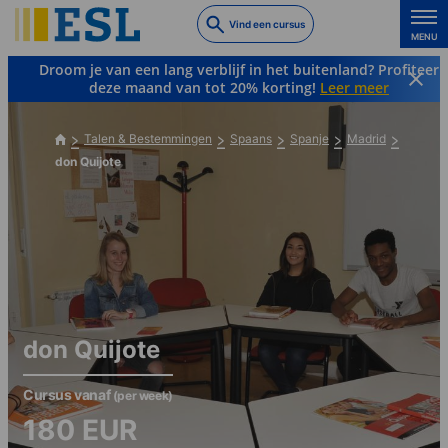
Skip
Vind een cursus
to
MENU
main
Droom je van een lang verblijf in het buitenland? Profiteer
content
deze maand van tot 20% korting!
Leer meer
Talen & Bestemmingen
Spaans
Spanje
Madrid
don Quijote
don Quijote
Cursus vanaf
(per week)
180
EUR