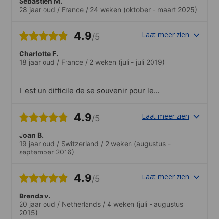
Sébastien M.
28 jaar oud
/
France
/
24 weken
(oktober - maart 2025)
4.9
Laat meer zien
/5
Charlotte F.
18 jaar oud
/
France
/
2 weken
(juli - juli 2019)
Il est un difficile de se souvenir pour le
premier jour de l’emplacement du
building de cours ( même si les
4.9
Laat meer zien
/5
professeurs nous y avait amené le jour
d’avant) . A pars ça il est super moderne,
Joan B.
il y a le wifi gratuit, un emplacement au
19 jaar oud
/
Switzerland
/
2 weken
(augustus -
rez-de-chaussée pour mangé et une
september 2016)
petite bibliothèque au deuxième étage
ainsi que des distributeurs. Autour du
bâtiment il y avait deux conbini dans un
4.9
Laat meer zien
/5
rayon de 300m parfait pour aller ce
chercher des gâteaux ou des bonbons à
Brenda v.
tester avec vos amis pendant la pause !
20 jaar oud
/
Netherlands
/
4 weken
(juli - augustus
2015)