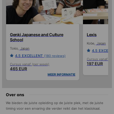
Genki Japanese and Culture
Lexis
School
Kobe
Japan
Tokio
Japan
4.5
EXCELL
4.5
EXCELLENT
(180 reviews)
Cursus vanaf (p
197 EUR
Cursus vanaf (per week)
465 EUR
MEER INFORMATIE
Over ons
We bieden de juiste opleiding op de juiste plek, met de juiste
timing voor een ervaring die verder reikt dan het klaslokaal.