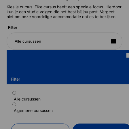
Kies je cursus. Elke cursus heeft een speciale focus. Hierdoor
kun je een studie volgen die het best bij jou past. Vergeet
niet om onze voordelige accommodatie opties te bekijken.
Filter
Alle cursussen
Filter
Alle cursussen
Standaard cursus (2-19 weken)
Algemene cursussen
Duur: 2 - 19 weken
Niveaus: Absoluut beginner naar Vaardig gebruiker (C1)
2 weken
van