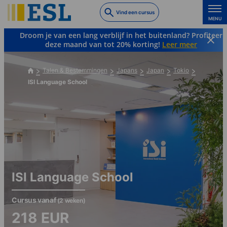
Skip
Vind een cursus
to
MENU
main
Droom je van een lang verblijf in het buitenland? Profiteer
content
deze maand van tot 20% korting!
Leer meer
Talen & Bestemmingen
Japans
Japan
Tokio
ISI Language School
ISI Language School
Cursus vanaf
(2 weken)
218
EUR