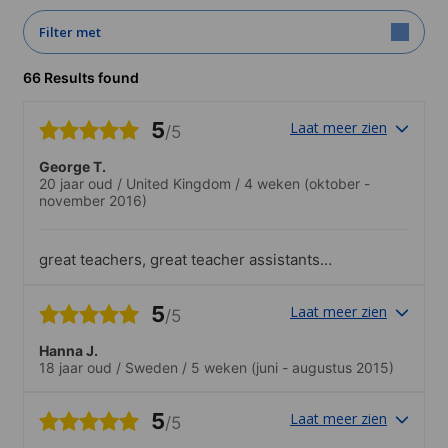
Filter met
66 Results found
5
Laat meer zien
/5
George T.
20 jaar oud
/
United Kingdom
/
4 weken
(oktober -
november 2016)
great teachers, great teacher assistants
fantastic atmosphere in classes every
one got on well 10/10
5
Laat meer zien
/5
Hanna J.
18 jaar oud
/
Sweden
/
5 weken
(juni - augustus 2015)
5
Laat meer zien
/5