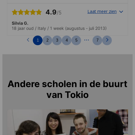
4.9
Laat meer zien
/5
Silvia G.
18 jaar oud
/
Italy
/
1 week
(augustus - juli 2013)
...
1
2
3
4
5
7
Andere scholen in de buurt
van
Tokio