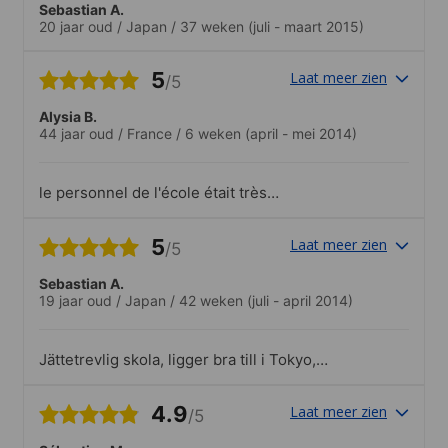
Sebastian A.
20 jaar oud
/
Japan
/
37 weken
(juli - maart 2015)
5
Laat meer zien
/5
Alysia B.
44 jaar oud
/
France
/
6 weken
(april - mei 2014)
le personnel de l'école était très
attentionné et serviable. Le quartier où
se trouvait l'école était très animé avec
5
Laat meer zien
/5
beaucoup de restaurants et petits
commerçants.
Sebastian A.
19 jaar oud
/
Japan
/
42 weken
(juli - april 2014)
Jättetrevlig skola, ligger bra till i Tokyo,
och känns väldigt fräsch och ny.
4.9
Laat meer zien
/5