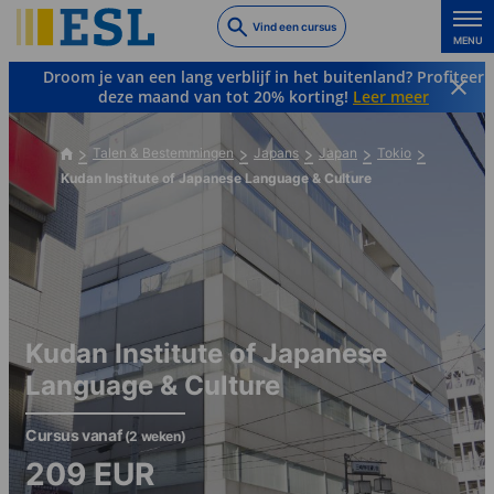
Skip
Vind een cursus
to
MENU
main
Droom je van een lang verblijf in het buitenland? Profiteer
content
deze maand van tot 20% korting!
Leer meer
Talen & Bestemmingen
Japans
Japan
Tokio
Kudan Institute of Japanese Language & Culture
Kudan Institute of Japanese
Language & Culture
Cursus vanaf
(2 weken)
209
EUR