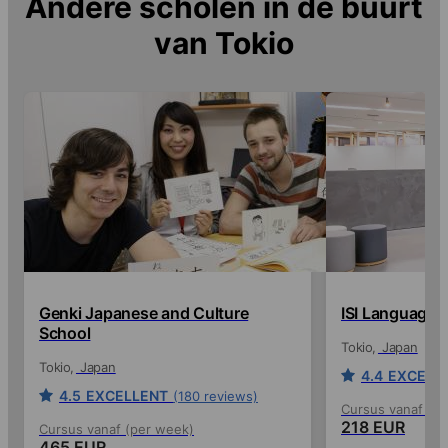
Andere scholen in de buurt
van
Tokio
Genki Japanese and Culture
ISI Language 
School
Tokio
Japan
Tokio
Japan
4.4
EXCELL
4.5
EXCELLENT
(180 reviews)
Cursus vanaf (p
218 EUR
Cursus vanaf (per week)
465 EUR