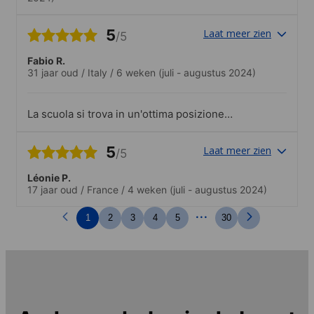
5
Laat meer zien
/5
Fabio R.
31 jaar oud
/
Italy
/
6 weken
(juli - augustus 2024)
La scuola si trova in un'ottima posizione
strategica, è facilmente raggiungibile con
vari mezzi ed è in un quartiere tranquillo.
5
Laat meer zien
/5
Studiare al Kudan è stato davvero
soddisfacente! Il ritmo è piuttosto veloce
Léonie P.
ma riprendendo quanto svolto in classe di
17 jaar oud
/
France
/
4 weken
(juli - augustus 2024)
volta in volta a casa è possibile davvero
ottenere un ottimo livello una volta
...
1
2
3
4
5
30
concluso il corso. I docenti riprendevano
sempre quanto fatto la volta precedente
aggiungendo un tassello in più e
adattandolo sia al contesto scritto che a
quello orale.