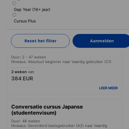
Niveaus: Absoluut beginner
Gap Year (16+ jaar)
4 weken
van
593 EUR
Cursus Plus
LEER MEER
Reset het filter
Aanmelden
Conversatie cursus Japanse
Duur: 2 - 47 weken
Niveaus: Absoluut beginner naar Vaardig gebruiker (C1)
2 weken
van
384 EUR
LEER MEER
Conversatie cursus Japanse
(studentenvisum)
Duur: 48 weken
Niveaus: Gevorderd basisgebruiker (A2) naar Vaardig