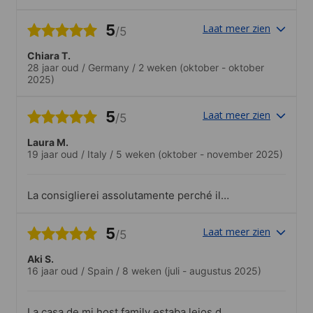
5
Laat meer zien
/5
Chiara T.
28 jaar oud
/
Germany
/
2 weken
(oktober - oktober
2025)
5
Laat meer zien
/5
Laura M.
19 jaar oud
/
Italy
/
5 weken
(oktober - november 2025)
La consiglierei assolutamente perché il
personale è davvero gentile e
disponibile. Mi sono piaciuti tantissimo i
5
Laat meer zien
/5
corsi e le esperienze organizzate dalla
scuola che ti vengono proposte, sono
Aki S.
molto divertenti e interessanti. Mi hanno
16 jaar oud
/
Spain
/
8 weken
(juli - augustus 2025)
aiutata a vedere la cultura giapponese da
vicino.
La casa de mi host family estaba lejos de