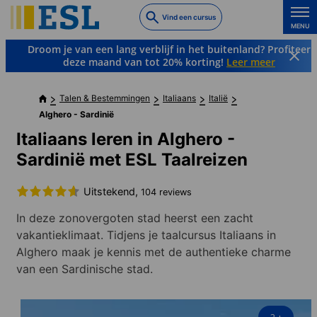
Skip
Vind een cursus
to
MENU
main
Droom je van een lang verblijf in het buitenland? Profiteer
content
deze maand van tot 20% korting!
Leer meer
Talen & Bestemmingen
Italiaans
Italië
Alghero - Sardinië
Italiaans leren in Alghero -
Sardinië met ESL Taalreizen
Uitstekend,
104 reviews
In deze zonovergoten stad heerst een zacht
vakantieklimaat. Tidjens je taalcursus Italiaans in
Alghero maak je kennis met de authentieke charme
van een Sardinische stad.
2
+