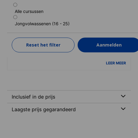
Alle cursussen
Engels PLUS Ontdek NYC
Jongvolwassenen (16 - 25)
Duur: 2 weken
Niveaus: Gevorderd basisgebruiker (A2) naar Vaardig
gebruiker (C1)
Reset het filter
Aanmelden
2 weken
van
3.456 EUR
LEER MEER
Inclusief in de prijs
Laagste prijs gegarandeerd