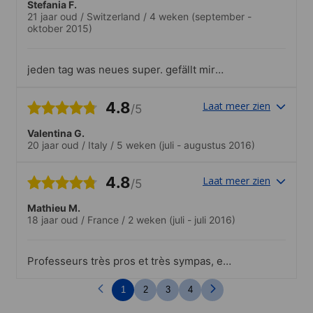
Stefania F.
21 jaar oud
/
Switzerland
/
4 weken
(september -
oktober 2015)
jeden tag was neues super. gefällt mir
sehr auch am wochenende.
4.8
Laat meer zien
/5
Valentina G.
20 jaar oud
/
Italy
/
5 weken
(juli - augustus 2016)
4.8
Laat meer zien
/5
Mathieu M.
18 jaar oud
/
France
/
2 weken
(juli - juli 2016)
Professeurs très pros et très sympas, en
particulier Cory ! Ils donnent envie d'aller
en cours !!
1
2
3
4