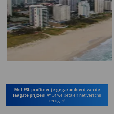
Met ESL profiteer je gegarandeerd van de
laagste prijzen! 💸
Of we betalen het verschil
terug! ✅