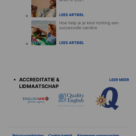
LEES ARTIKEL
Hoe help je je kind richting een
succesvolle carrière
LEES ARTIKEL
Accreditations
menu
ACCREDITATIE &
LEER MEER
LIDMAATSCHAP
Privacyverklaring
Cookie beleid
Algemene voorwaarden