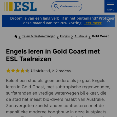
Skip
Vind een cursus
to
MENU
main
Droom je van een lang verblijf in het buitenland? Profiteer
content
deze maand van tot 20% korting!
Leer meer
Talen & Bestemmingen
Engels
Australië
Gold Coast
Engels leren in Gold Coast met
ESL Taalreizen
Uitstekend,
212 reviews
Beleef een stad als geen andere als je gaat Engels
leren in Gold Coast, met subtropische regenwouden,
surfstranden en vredige waterwegen bij elkaar, die
de stad het meest bio-divers maakt van Australië.
Zonovergoten zandstranden contrasteren met de
magnifieke moderne hoogbouw in deze kustplaats