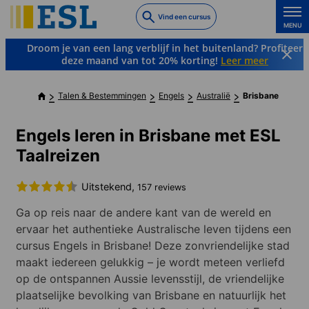
Skip
Vind een cursus
to
MENU
main
Droom je van een lang verblijf in het buitenland? Profiteer
content
deze maand van tot 20% korting!
Leer meer
Talen & Bestemmingen
Engels
Australië
Brisbane
Engels leren in Brisbane met ESL
Taalreizen
Uitstekend,
157 reviews
Ga op reis naar de andere kant van de wereld en
ervaar het authentieke Australische leven tijdens een
cursus Engels in Brisbane! Deze zonvriendelijke stad
maakt iedereen gelukkig – je wordt meteen verliefd
op de ontspannen Aussie levensstijl, de vriendelijke
plaatselijke bevolking van Brisbane en natuurlijk het