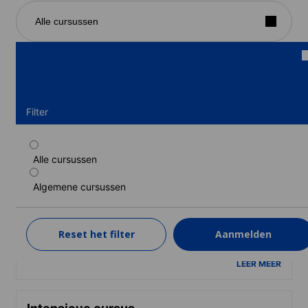
Alle cursussen
Filter
Alle cursussen
Standaard cursus absoluut beginner
Algemene cursussen
Duur: 2 weken
Niveaus: Absoluut beginner
2 weken
van
Reset het filter
Aanmelden
138 EUR
LEER MEER