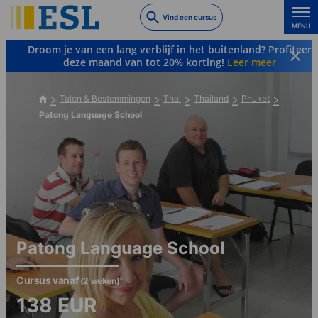
Skip
Vind een cursus
to
MENU
main
Droom je van een lang verblijf in het buitenland? Profiteer
content
deze maand van tot 20% korting!
Leer meer
Talen & Bestemmingen
Thai
Thailand
Phuket
Patong Language School
Patong Language School
Cursus vanaf
(2 weken)
138
EUR