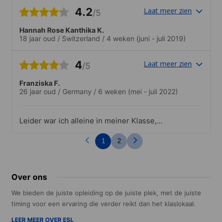
4.2
Laat meer zien
/5
Hannah Rose Kanthika K.
18 jaar oud
/
Switzerland
/
4 weken
(juni - juli 2019)
4
Laat meer zien
/5
Franziska F.
26 jaar oud
/
Germany
/
6 weken
(mei - juli 2022)
Leider war ich alleine in meiner Klasse,
deshalb 1 Stern für Nationalitäten-Mix,
allerdings hat das für mich nichts am
1
2
Lernerlebnis geändert. Alles super! 👍🏻
Over ons
We bieden de juiste opleiding op de juiste plek, met de juiste
timing voor een ervaring die verder reikt dan het klaslokaal.
LEER MEER OVER ESL