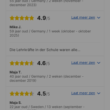
55 jaar oud
/
Germany
/
2 weken
(november -
december 2023)
4.9
Laat meer zien
/5
Mike J.
59 jaar oud
/
Germany
/
1 week
(oktober - oktober
2025)
Die Lehrkräfte in der Schule waren alle
sehr freundlich und hilfsbereit. Das
Schulgebäude vermittelt einen sauberen
4.6
Laat meer zien
/5
und gepflegten Eindruck. Würde ich
jederzeit weiterempfehlen.
Maja T.
40 jaar oud
/
Germany
/
2 weken
(december -
december 2019)
4.5
Laat meer zien
/5
Maja S.
22 jaar oud
/
Sweden
/
13 weken
(september -