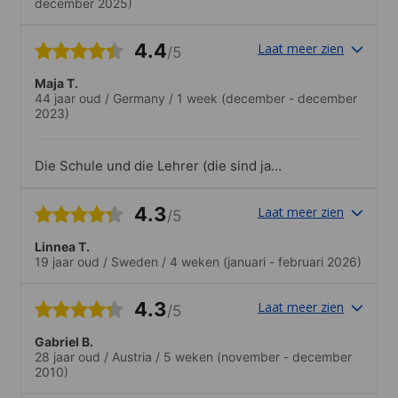
december 2025)
4.4
Laat meer zien
/5
Maja T.
44 jaar oud
/
Germany
/
1 week
(december - december
2023)
Die Schule und die Lehrer (die sind ja
auch entscheidend) sind wirklich klasse.
Daher habe ich diese Schule bereits das
4.3
Laat meer zien
/5
zweite Mal besucht.
Linnea T.
19 jaar oud
/
Sweden
/
4 weken
(januari - februari 2026)
4.3
Laat meer zien
/5
Gabriel B.
28 jaar oud
/
Austria
/
5 weken
(november - december
2010)