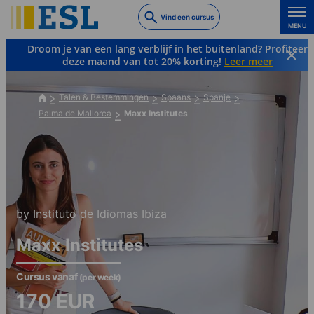
Skip
Vind een cursus
to
MENU
main
Droom je van een lang verblijf in het buitenland? Profiteer
content
deze maand van tot 20% korting!
Leer meer
Talen & Bestemmingen
Spaans
Spanje
Palma de Mallorca
Maxx Institutes
by Instituto de Idiomas Ibiza
Maxx Institutes
Cursus vanaf
(per week)
170
EUR