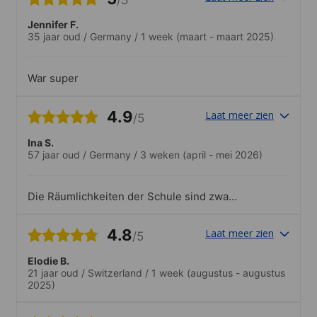
Jennifer F.
35 jaar oud
/
Germany
/
1 week
(maart - maart 2025)
War super
4.9
Laat meer zien
/5
Ina S.
57 jaar oud
/
Germany
/
3 weken
(april - mei 2026)
Die Räumlichkeiten der Schule sind zwar
nicht mehr die modernsten aber das
mildert nicht die positive Erfahrung. Die
4.8
Laat meer zien
/5
Super Lehrer werten dies kleine Manko
100 fach auf! Definitiv eine 10
Elodie B.
21 jaar oud
/
Switzerland
/
1 week
(augustus - augustus
2025)