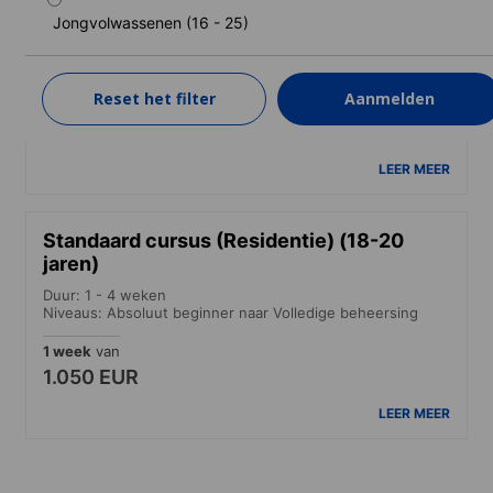
jaren)
Jongvolwassenen (16 - 25)
Duur: 1 - 4 weken
Niveaus: Absoluut beginner naar Volledige beheersing
Reset het filter
Aanmelden
1 week
van
900 EUR
LEER MEER
Standaard cursus (Residentie) (18-20
jaren)
Duur: 1 - 4 weken
Niveaus: Absoluut beginner naar Volledige beheersing
1 week
van
1.050 EUR
LEER MEER