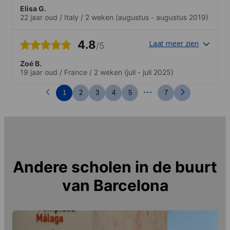
Elisa G.
22 jaar oud
/
Italy
/
2 weken
(augustus - augustus 2019)
4.8
Laat meer zien
/5
Zoé B.
19 jaar oud
/
France
/
2 weken
(juli - juli 2025)
...
1
2
3
4
5
7
Andere scholen in de buurt
van
Barcelona