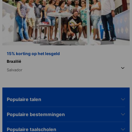
15% korting op het lesgeld
Brazilië
Salvador
Populaire talen
Populaire bestemmingen
Populaire taalscholen