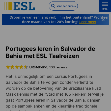
Skip
Vind een cursus
to
MENU
main
Droom je van een lang verblijf in het buitenland? Profiteer
content
deze maand van tot 20% korting!
Leer meer
Talen & Bestemmingen
Portugees
Brazilië
Salvador da Bahia
Portugees leren in Salvador de
Bahia met ESL Taalreizen
Uitstekend,
106 reviews
Het is onmogelijk om een cursus Portugees in
Salvador de Bahia te volgen zonder verliefd te
worden op de betovering van de Braziliaanse kust!
Maak kennis met de “Stad met 165 kerken” terwijl je
gaat Portugees leren in Salvador de Bahia, dansen
op de sambaklanken en de kleurrijke traditionele