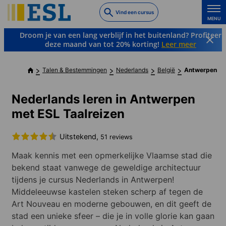
Skip
Vind een cursus
to
MENU
main
Droom je van een lang verblijf in het buitenland? Profiteer
content
deze maand van tot 20% korting!
Leer meer
Talen & Bestemmingen
Nederlands
België
Antwerpen
Nederlands leren in Antwerpen
met ESL Taalreizen
Uitstekend,
51 reviews
Maak kennis met een opmerkelijke Vlaamse stad die
bekend staat vanwege de geweldige architectuur
tijdens je cursus Nederlands in Antwerpen!
Middeleeuwse kastelen steken scherp af tegen de
Art Nouveau en moderne gebouwen, en dit geeft de
stad een unieke sfeer – die je in volle glorie kan gaan