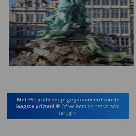
Met ESL profiteer je gegarandeerd van de
laagste prijzen! 💸
Of we betalen het verschil
terug! ✅