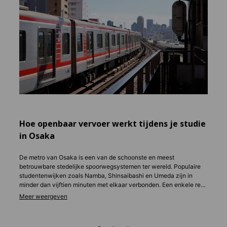
Acco
Wannee
waar j
Daarom
je pas
privac
en gas
cultuu
Hoe openbaar vervoer werkt tijdens je studie
in Osaka
De metro van Osaka is een van de schoonste en meest
betrouwbare stedelijke spoorwegsystemen ter wereld. Populaire
studentenwijken zoals Namba, Shinsaibashi en Umeda zijn in
minder dan vijftien minuten met elkaar verbonden. Een enkele reis
kost ongeveer € 1,10 tot € 2,20, en met een maandabonnement
kun je de dagelijkse kosten aanzienlijk verlagen.