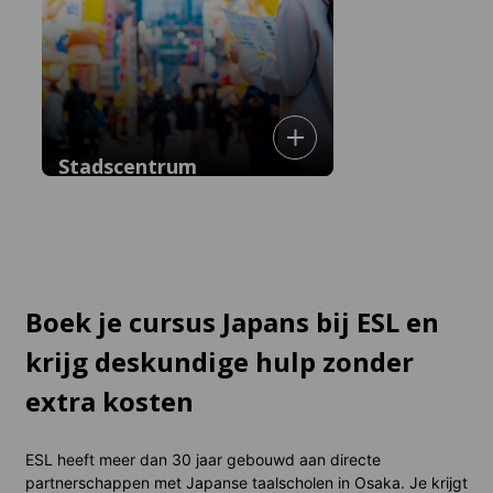
Stadscentrum
Woon in het authentiek Japanse,
bruisende hart van het centrum van
Boek je cursus Japans bij ESL en
Osaka!
krijg deskundige hulp zonder
extra kosten
ESL heeft meer dan 30 jaar gebouwd aan directe
partnerschappen met Japanse taalscholen in Osaka. Je krijgt