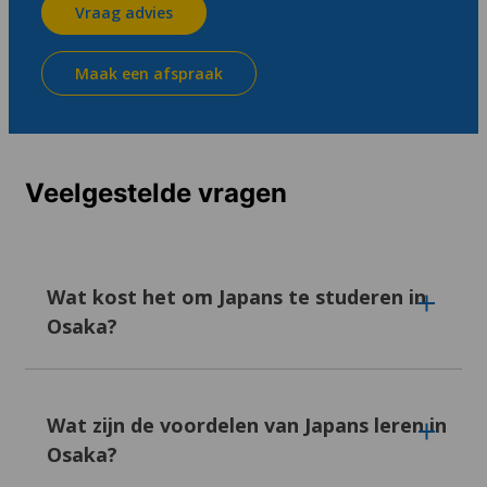
Vraag advies
Maak een afspraak
Veelgestelde vragen
Wat kost het om Japans te studeren in
Osaka?
Taalcursussen in Osaka beginnen vanaf 170
euro per week, afhankelijk van het type
Wat zijn de voordelen van Japans leren in
cursus, de intensiteit en de school. Een ritje
Osaka?
met de metro kost ongeveer € 1,10 tot € 2,20
en voor een lunch bij een lokaal teishoku-