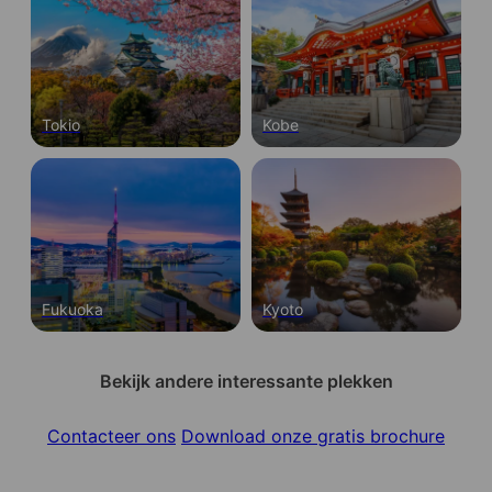
je iets extra's kost.
Tokio
Kobe
Fukuoka
Kyoto
Bekijk andere interessante plekken
Contacteer ons
Download onze gratis brochure