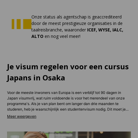
Onze status als agentschap is geaccrediteerd
door de meest prestigieuze organisaties in de
taalreisbranche, waaronder
ICEF, WYSE, IALC,
ALTO
en nog veel meer!
Je visum regelen voor een cursus
Japans in Osaka
Voor de meeste inwoners van Europa is een verblijf tot 90 dagen in
Japan visumvrij, wat ruim voldoende is voor het merendeel van onze
programma's. Als je van plan bent om langer dan drie maanden te
studeren, heb je waarschijnlijk een studentenvisum nodig. Dit moet je
voor vertrek aanvragen bij de Japanse ambassade in je eigen land. De
adviseurs van ESL hebben in de afgelopen 30 jaar al duizenden
studenten geholpen met hun Japanse visumproces. We vertellen je
precies welke documenten je nodig hebt en in welke volgorde. Ook
wijzen ze je op dingen die je aanvraag kunnen compliceren voordat ze