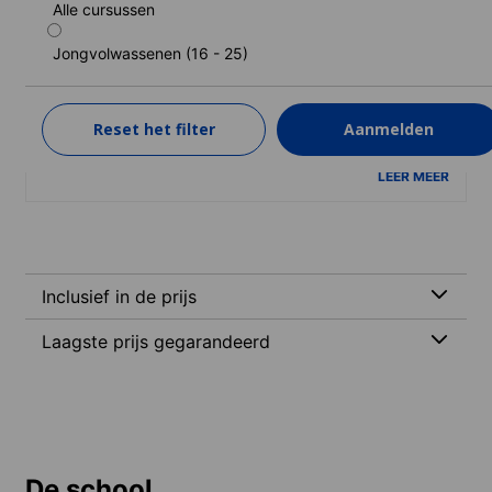
Alle cursussen
Standaard cursus (18-22 jaren)
Jongvolwassenen (16 - 25)
Duur: 2 - 4 weken
Niveaus: Absoluut beginner naar Vaardig gebruiker (C1)
2 weken
van
Reset het filter
Aanmelden
1.254 EUR
LEER MEER
Inclusief in de prijs
Laagste prijs gegarandeerd
De school