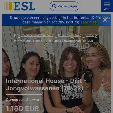
Skip
Vind een cursus
to
MENU
main
Droom je van een lang verblijf in het buitenland? Profiteer
content
deze maand van tot 20% korting!
Leer meer
Talen & Bestemmingen
Italiaans
Italië
Rome
International House - Dilit - Jongvolwassenen (18-22)
International House - Dilit -
Jongvolwassenen (18-22)
Cursus vanaf
(2 weken)
1.150
EUR