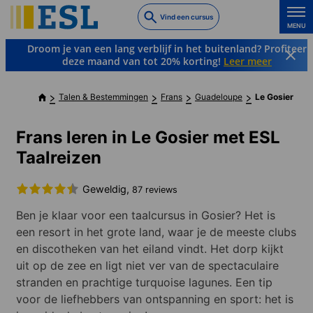
Skip
Vind een cursus
to
MENU
main
Droom je van een lang verblijf in het buitenland? Profiteer
content
deze maand van tot 20% korting!
Leer meer
Talen & Bestemmingen
Frans
Guadeloupe
Le Gosier
Frans leren in Le Gosier met ESL
Taalreizen
Geweldig,
87 reviews
Ben je klaar voor een taalcursus in Gosier? Het is
een resort in het grote land, waar je de meeste clubs
en discotheken van het eiland vindt. Het dorp kijkt
uit op de zee en ligt niet ver van de spectaculaire
stranden en prachtige turquoise lagunes. Een tip
voor de liefhebbers van ontspanning en sport: het is