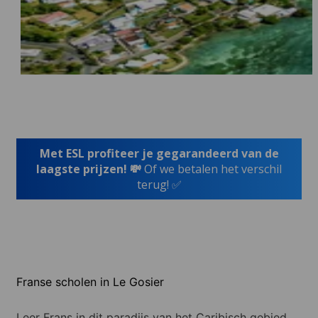
Met ESL profiteer je gegarandeerd van de
laagste prijzen! 💸
Of we betalen het verschil
terug! ✅
Franse scholen in Le Gosier
Leer Frans in dit paradijs van het Caribisch gebied,