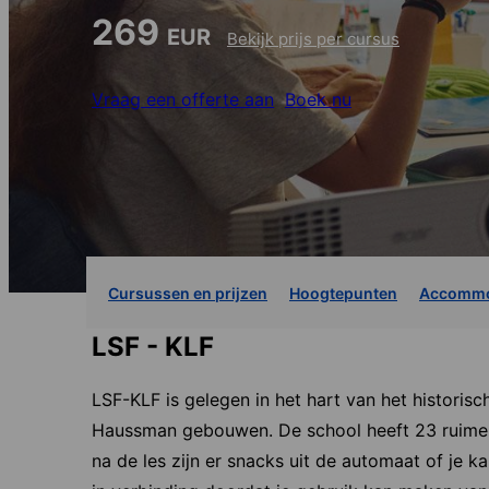
269
EUR
Bekijk prijs per cursus
Vraag een offerte aan
Boek nu
Cursussen en prijzen
Hoogtepunten
Accommo
LSF - KLF
LSF-KLF is gelegen in het hart van het historis
Haussman gebouwen. De school heeft 23 ruime, l
na de les zijn er snacks uit de automaat of je k