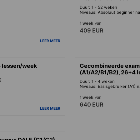
Duur: 1 - 52 weken
Niveaus: Absoluut beginner na
1 week
van
409 EUR
LEER MEER
4 lessen/week
Gecombineerde exame
(A1/A2/B1/B2), 26+4 
)
Duur: 1 - 4 weken
Niveaus: Basisgebruiker (A1) n
1 week
van
640 EUR
LEER MEER
ursus DALF (C1/C2),