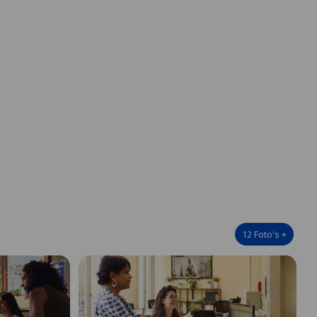
12
Foto's
+