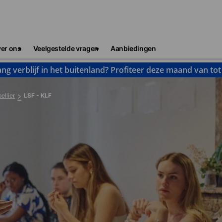
er ons
Veelgestelde vragen
Aanbiedingen
ng verblijf in het buitenland? Profiteer deze maand van to
ellier
LSF - KLF