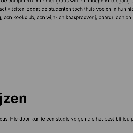
 de computerruimte met gratis wifi en onbeperkt toegang to
e activiteiten, zodat de studenten toch thuis voelen in hun 
, een kookclub, een wijn- en kaasproeverij, paardrijden en
jzen
ocus. Hierdoor kun je een studie volgen die het best bij jou