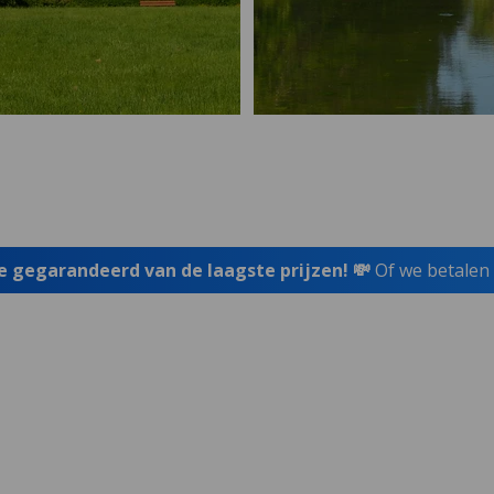
je gegarandeerd van de laagste prijzen! 💸
Of we betalen 