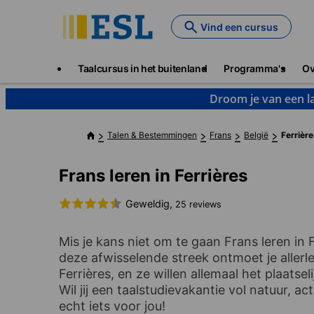
Skip
to
Vind een cursus
main
content
Main
Taalcursus in het buitenland
Programma's
Ov
navigation
Droom je van een la
Talen & Bestemmingen
Frans
België
Ferrièr
Frans leren in Ferrières
Geweldig,
25 reviews
Mis je kans niet om te gaan Frans leren in F
deze afwisselende streek ontmoet je allerl
Ferrières, en ze willen allemaal het plaats
Wil jij een taalstudievakantie vol natuur, a
echt iets voor jou!