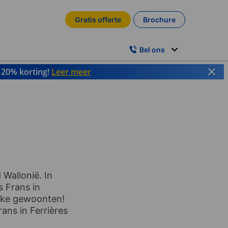
Gratis offerte
Brochure
Bel ons
t 20% korting!
Leer meer
 Wallonië. In
s Frans in
lijke gewoonten!
rans in Ferrières