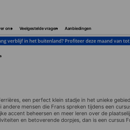
er ons
Veelgestelde vragen
Aanbiedingen
ng verblijf in het buitenland? Profiteer deze maand van to
es
errières, een perfect klein stadje in het unieke gebied
ei andere mensen die Frans spreken tijdens een cursu
elijke accent beheersen en meer leren over de plaatse
ctiviteiten en betoverende dorpjes, dan is een cursus F