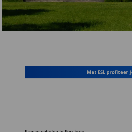
Met ESL profiteer 
Franse scholen in Ferrières