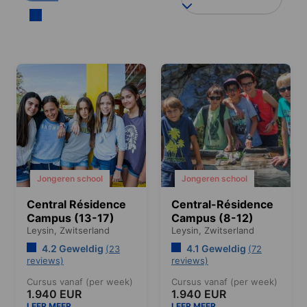
Jongeren school
Jongeren school
Central Résidence
Central-Résidence
Campus (13-17)
Campus (8-12)
Leysin,
Zwitserland
Leysin,
Zwitserland
4.2 Geweldig
4.1 Geweldig
(23
(72
reviews)
reviews)
Cursus vanaf (per week)
Cursus vanaf (per week)
1.940 EUR
1.940 EUR
LEER MEER
LEER MEER