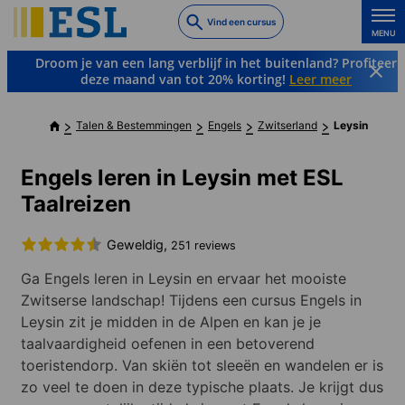
Skip
Vind een cursus
to
MENU
main
Droom je van een lang verblijf in het buitenland? Profiteer
content
deze maand van tot 20% korting!
Leer meer
Talen & Bestemmingen
Engels
Zwitserland
Leysin
Engels leren in Leysin met ESL
Taalreizen
Geweldig,
251 reviews
Ga Engels leren in Leysin en ervaar het mooiste
Zwitserse landschap! Tijdens een cursus Engels in
Leysin zit je midden in de Alpen en kan je je
taalvaardigheid oefenen in een betoverend
toeristendorp. Van skiën tot sleeën en wandelen er is
zo veel te doen in deze typische plaats. Je krijgt dus