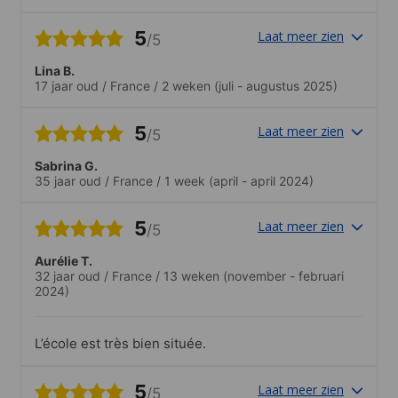
semaine, c’était trop court. Mais une
chose est certaine : je reviendrai.
5
Laat meer zien
/5
Lina B.
17 jaar oud
/
France
/
2 weken
(juli - augustus 2025)
5
Laat meer zien
/5
Sabrina G.
35 jaar oud
/
France
/
1 week
(april - april 2024)
5
Laat meer zien
/5
Aurélie T.
32 jaar oud
/
France
/
13 weken
(november - februari
2024)
L’école est très bien située.
5
Laat meer zien
/5