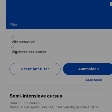
Filter
Alle cursussen
Standaard cursus
Algemene cursussen
Duur: 1 - 52 weken
Niveaus: Basisgebruiker (A1) naar Vaardig gebruiker (C1)
1 week
van
Reset het filter
Aanmelden
556 EUR
LEER MEER
Semi-intensieve cursus
Duur: 1 - 52 weken
Niveaus: Basisgebruiker (A1) naar Vaardig gebruiker (C1)