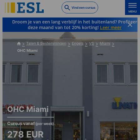
Skip
Vind een cursus
to
MENU
main
Droom je van een lang verblijf in het buitenland? Profiteer
content
deze maand van tot 20% korting!
Leer meer
Talen & Bestemmingen
Engels
VS
Miami
OHC Miami
OHC Miami
Cursus vanaf
(per week)
278
EUR