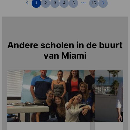
...
1
2
3
4
5
15
Andere scholen in de buurt
van
Miami