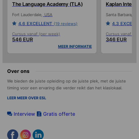
The Language Academy (TLA)
Kaplan Interna
Fort Lauderdale
USA
Santa Barbara
U
4.6
EXCELLENT
4.3
EXCELL
(19 reviews)
Cursus vanaf (per week)
Cursus vanaf (p
546 EUR
346 EUR
MEER INFORMATIE
Over ons
We bieden de juiste opleiding op de juiste plek, met de juiste
timing voor een ervaring die verder reikt dan het klaslokaal.
LEER MEER OVER ESL
Interview
Gratis offerte