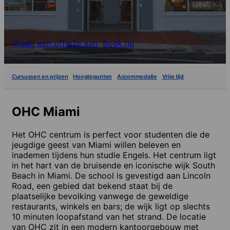
Vraag een offerte aan
Boek nu
Cursussen en prijzen
Hoogtepunten
Accommodatie
Vrije tijd
OHC Miami
Het OHC centrum is perfect voor studenten die de
jeugdige geest van Miami willen beleven en
inademen tijdens hun studie Engels. Het centrum ligt
in het hart van de bruisende en iconische wijk South
Beach in Miami. De school is gevestigd aan Lincoln
Road, een gebied dat bekend staat bij de
plaatselijke bevolking vanwege de geweldige
restaurants, winkels en bars; de wijk ligt op slechts
10 minuten loopafstand van het strand. De locatie
van OHC zit in een modern kantoorgebouw met