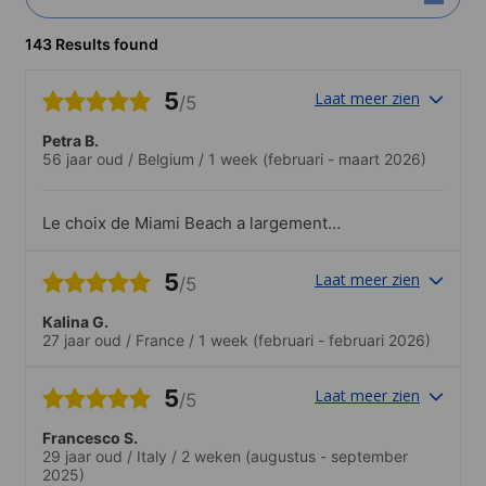
143 Results found
5
Laat meer zien
/5
Petra B.
56 jaar oud
/
Belgium
/
1 week
(februari - maart 2026)
Le choix de Miami Beach a largement
dépassé mes attentes. Le logement chez
l’habitant a été une expérience
5
Laat meer zien
/5
formidable, notamment grâce à la
gentillesse et à la générosité de la dame
Kalina G.
qui m’a accueilli. L’école était également
27 jaar oud
/
France
/
1 week
(februari - februari 2026)
très bien organisée, avec des niveaux
variés et des étudiants venant de
différentes nations, ce qui rendait les
5
Laat meer zien
/5
échanges particulièrement enrichissants.
Tout était vraiment intéressant et
Francesco S.
inspirant. Le seul regret est de ne pas
29 jaar oud
/
Italy
/
2 weken
(augustus - september
être resté plus longtemps, car une
2025)