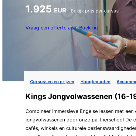
1.925
EUR
Bekijk prijs per cursus
Vraag een offerte aan
Boek nu
Cursussen en prijzen
Hoogtepunten
Accommo
Kings Jongvolwassenen (16-1
Combineer immersieve Engelse lessen met een 
jongvolwassenen door onze partnerschool De cam
cafés, winkels en culturele bezienswaardighede