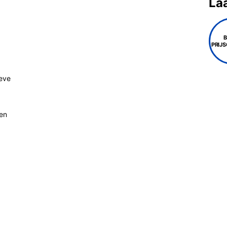
La
PRIJ
ieve
ten