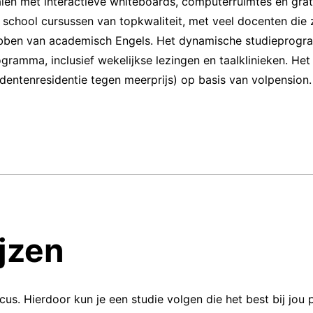
alen met interactieve whiteboards, computerruimtes en grati
school cursussen van topkwaliteit, met veel docenten die ze
ebben van academisch Engels. Het dynamische studieprog
ramma, inclusief wekelijkse lezingen en taalklinieken. He
entenresidentie tegen meerprijs) op basis van volpension
jzen
ocus. Hierdoor kun je een studie volgen die het best bij jou