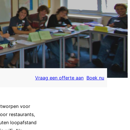
Vraag een offerte aan
Boek nu
ntworpen voor
oor restaurants,
nuten loopafstand