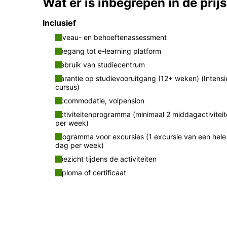
Wat er is inbegrepen in de prijs
Inclusief
Niveau- en behoeftenassessment
Toegang tot e-learning platform
Gebruik van studiecentrum
Garantie op studievooruitgang (12+ weken) (Intens
cursus)
Accommodatie, volpension
Activiteitenprogramma (minimaal 2 middagactivitei
per week)
Programma voor excursies (1 excursie van een hele
dag per week)
Toezicht tijdens de activiteiten
Diploma of certificaat