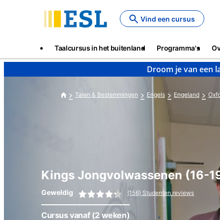
Skip
to
Vind een cursus
main
content
Main
Taalcursus in het buitenland
Programma's
Ov
navigation
Droom je van een la
Talen & Bestemmingen
Engels
Engeland
Oxf
Kings Jongvolwassenen (16-1
Geweldig
(156) Studenten reviews
Cursus vanaf
(2 weken)