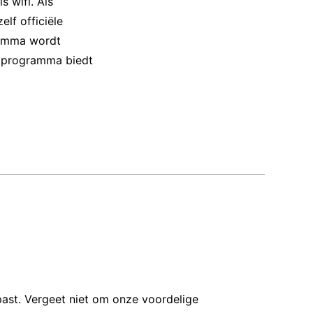
s wifi. Als
lf officiële
ramma wordt
t programma biedt
.
 past. Vergeet niet om onze voordelige