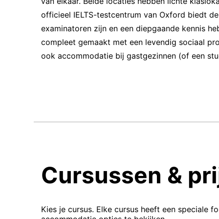
van elkaar. Beide locaties hebben lichte klaslok
officieel IELTS-testcentrum van Oxford biedt de 
examinatoren zijn en een diepgaande kennis h
compleet gemaakt met een levendig sociaal prog
ook accommodatie bij gastgezinnen (of een stud
Cursussen & pri
Kies je cursus. Elke cursus heeft een speciale f
accommodatie opties te bekijken.