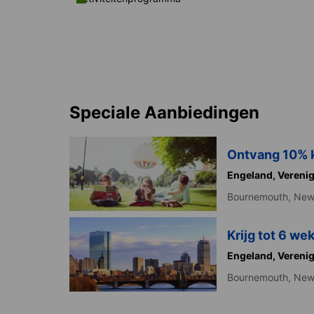
Speciale Aanbiedingen
Ontvang 10% k
Engeland,
Verenig
Bournemouth,
New
Krijg tot 6 we
Engeland,
Verenig
Bournemouth,
New