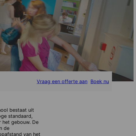
Vraag een offerte aan
Boek nu
ool bestaat uit
oge standaard,
or het gebouw. De
n de
oopafstand van het