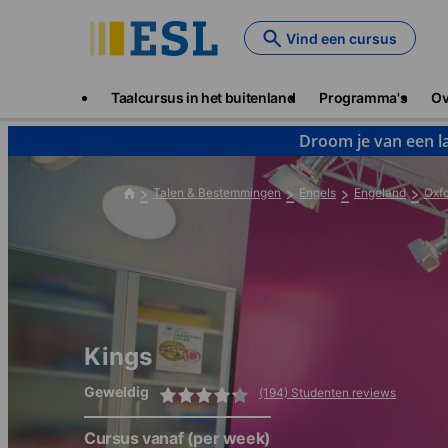
Skip
to
Vind een cursus
main
content
Main
Taalcursus in het buitenland
Programma's
Ov
navigation
Droom je van een la
Talen & Bestemmingen
Engels
Engeland
Oxf
Kings
Geweldig
(194) Studenten reviews
Cursus vanaf
(per week)