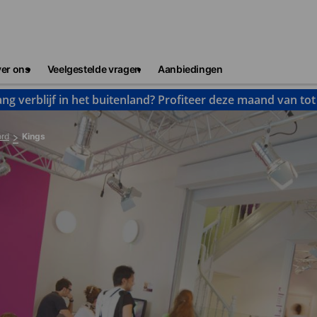
er ons
Veelgestelde vragen
Aanbiedingen
ng verblijf in het buitenland? Profiteer deze maand van to
ord
Kings