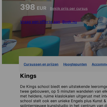
398
EUR
Bekijk prijs per cursus
Vraag een offerte aan
Boek nu
Cursussen en prijzen
Hoogtepunten
Accommo
Kings
De Kings school biedt een uitstekende leeromge
twee gebouwen, op 5 minuten wandelen van elka
met heldere, ruime klaslokalen uitgerust met i
school stelt ook een unieke Engels plus Kunst 
splinternieuwe kunststudio in het centrum van 