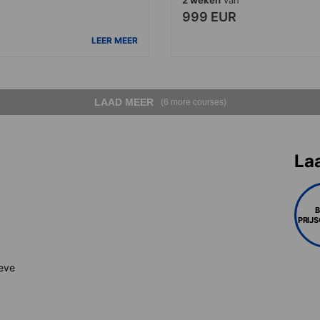
999 EUR
LEER MEER
LAAD MEER
(6 more courses)
La
PRIJ
ieve