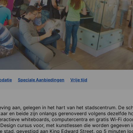
datie
Speciale Aanbiedingen
Vrije tijd
ving aan, gelegen in het hart van het stadscentrum. De sch
ar en beide zijn onlangs gerenoveerd volgens dezelfde h
nteractieve whiteboards, computercentra en gratis Wi-Fi do
& Design cursus voor, met kunstlessen die worden gegeven i
de stad, gevestigd aan King Edward Street, op 5 minuten l