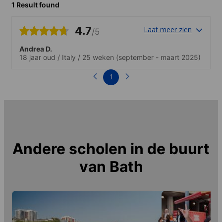
1 Result found
4.7
Laat meer zien
/5
Andrea D.
18 jaar oud
/
Italy
/
25 weken
(september - maart 2025)
1
Andere scholen in de buurt
van
Bath