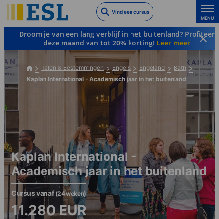
Skip
Vind een cursus
to
MENU
main
Droom je van een lang verblijf in het buitenland? Profiteer
content
deze maand van tot 20% korting!
Leer meer
Talen & Bestemmingen
Engels
Engeland
Bath
Kaplan International - Academisch jaar in het buitenland
Kaplan International -
Academisch jaar in het buitenland
Cursus vanaf
(24 weken)
11.280
EUR