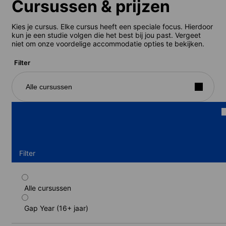
Cursussen & prijzen
Kies je cursus. Elke cursus heeft een speciale focus. Hierdoor
kun je een studie volgen die het best bij jou past. Vergeet
niet om onze voordelige accommodatie opties te bekijken.
Filter
Alle cursussen
Filter
Alle cursussen
Semi-intensieve programma (gastgezin,
tweepersoonskamer)
Gap Year (16+ jaar)
Duur: 24 - 46 weken