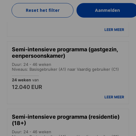
Niveaus: Basisgebruiker (A1) naar Vaardig gebruiker (C1)
Reset het filter
Aanmelden
24 weken
van
11.452 EUR
LEER MEER
Semi-intensieve programma (gastgezin,
eenpersoonskamer)
Duur: 24 - 46 weken
Niveaus: Basisgebruiker (A1) naar Vaardig gebruiker (C1)
24 weken
van
12.040 EUR
LEER MEER
Semi-intensieve programma (residentie)
(18+)
Duur: 24 - 46 weken