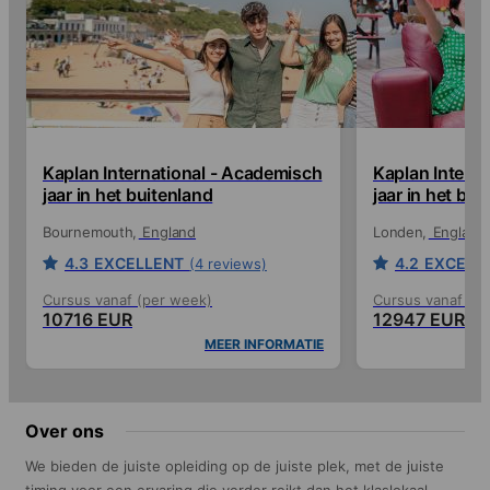
Kaplan International - Academisch
Kaplan Intern
jaar in het buitenland
jaar in het bui
Bournemouth
England
Londen
England
4.3
EXCELLENT
4.2
EXCELL
(4 reviews)
Cursus vanaf (per week)
Cursus vanaf (p
10716 EUR
12947 EUR
MEER INFORMATIE
Over ons
We bieden de juiste opleiding op de juiste plek, met de juiste
timing voor een ervaring die verder reikt dan het klaslokaal.