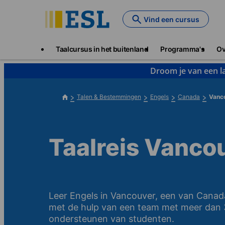
Skip
to
Vind een cursus
main
content
Main
Taalcursus in het buitenland
Programma's
Ov
navigation
Droom je van een la
Talen & Bestemmingen
Engels
Canada
Vanc
Taalreis Vanco
Leer Engels in Vancouver, een van Canad
met de hulp van een team met meer dan 30
ondersteunen van studenten.