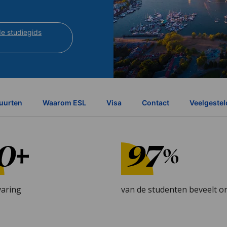
e studiegids
uurten
Waarom ESL
Visa
Contact
Veelgestel
varing
van de studenten beveelt o