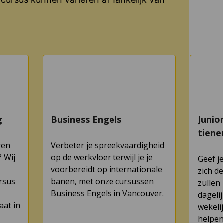
g
Business Engels
Junio
tien
ren
Verbeter je spreekvaardigheid
? Wij
op de werkvloer terwijl je je
Geef j
voorbereidt op internationale
zich d
rsus
banen, met onze cursussen
zullen
Business Engels in Vancouver.
dagelij
aat in
wekeli
helpen