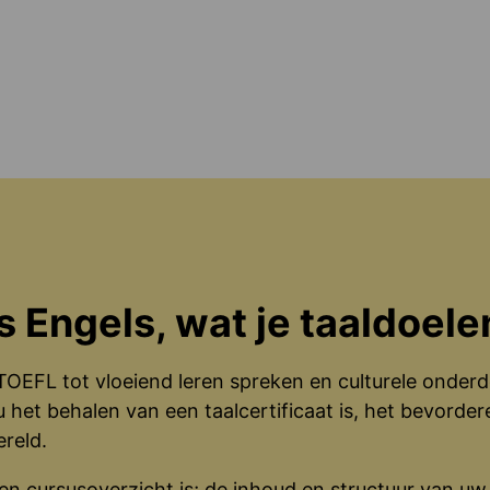
s Engels, wat je taaldoele
EFL tot vloeiend leren spreken en culturele onderdo
 het behalen van een taalcertificaat is, het bevorder
reld.
n cursusoverzicht is; de inhoud en structuur van uw