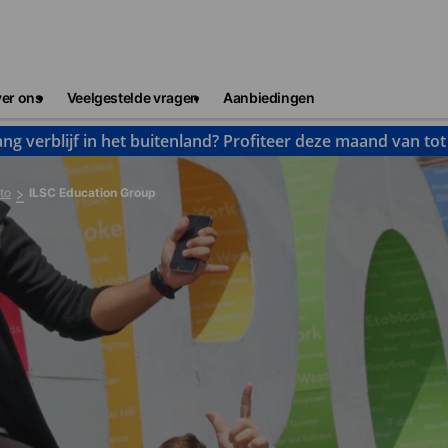
er ons
Veelgestelde vragen
Aanbiedingen
ng verblijf in het buitenland? Profiteer deze maand van to
to
ILSC Education Group