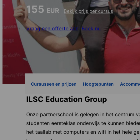
155
EUR
Bekijk prijs per cursus
Vraag een offerte aan
Boek nu
Cursussen en prijzen
Hoogtepunten
Accommo
ILSC Education Group
Onze partnerschool is gelegen in het centrum v
studenten eersteklas onderwijs te kunnen biede
het taallab met computers en wifi in het hele 