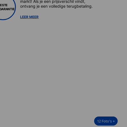
markt! Als je een prijsverschil vindt,
BESTE
ontvang je een volledige terugbetaling.
SGARANTIE
LEER MEER
12
Foto's
+