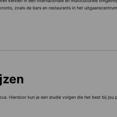
n kennen in een internationale en multiculturele omgeving.
oronto, zoals de bars en restaurants in het uitgaanscentru
jzen
ocus. Hierdoor kun je een studie volgen die het best bij jou