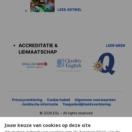
LEES ARTIKEL
Accreditations
menu
ACCREDITATIE &
LEER MEER
LIDMAATSCHAP
Privacyverklaring
Cookie beleid
Algemene voorwaarden
Juridische informatie
Toegankelijkheidsverklaring
© 2026 ESL - All rights reserved
Jouw keuze van cookies op deze site
Wij maken gebruik van cookies om de functionaliteit van de