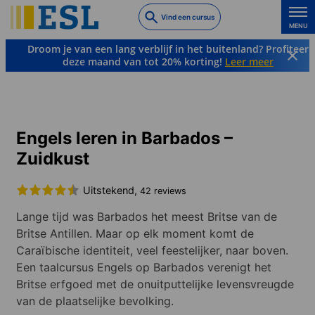
Skip
Vind een cursus
to
MENU
main
Droom je van een lang verblijf in het buitenland? Profiteer
content
deze maand van tot 20% korting!
Leer meer
Talen & Bestemmingen
Engels
Barbados
Barbados – Zuidkust
Engels leren in Barbados –
Zuidkust
Uitstekend,
42 reviews
Lange tijd was Barbados het meest Britse van de
Britse Antillen. Maar op elk moment komt de
Caraïbische identiteit, veel feestelijker, naar boven.
Een taalcursus Engels op Barbados verenigt het
Britse erfgoed met de onuitputtelijke levensvreugde
van de plaatselijke bevolking.