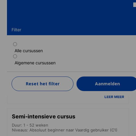
Filter
Alle cursussen
Parttime cursus
Algemene cursussen
Duur: 1 - 52 weken
Niveaus: Absoluut beginner naar Vaardig gebruiker (C1)
1 week
van
Reset het filter
Aanmelden
365 EUR
LEER MEER
Semi-intensieve cursus
Duur: 1 - 52 weken
Niveaus: Absoluut beginner naar Vaardig gebruiker (C1)