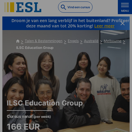
Skip
Vind een cursus
to
MENU
main
Droom je van een lang verblijf in het buitenland? Profiteer
content
deze maand van tot 20% korting!
Leer meer
Talen & Bestemmingen
Engels
Australië
Melbourne
ILSC Education Group
ILSC Education Group
Cursus vanaf
(per week)
166
EUR