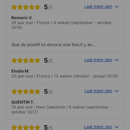
5
Laat meer zien
/5
Romaric V.
25 jaar oud
/
France
/
4 weken
(september - oktober
2019)
Que du positif ici encore une fois.Il y avait
beaucoup de nationalités réunies mais on
notera tout même 80% de personnes
5
Laat meer zien
/5
d'origine asiatiques (simple constat et
pas du tout négatif)..Je suis sorti trois
Elodie M.
fois avec l'école, pour visiter Melbourne,
30 jaar oud
/
France
/
13 weken
(oktober - januari 2018)
aller au restaurant et j'ai même sauté en
parachute !
5
Laat meer zien
/5
QUENTIN T.
19 jaar oud
/
New Caledonia
/
6 weken
(september -
oktober 2017)
5
Laat meer zien
/5