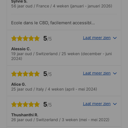
Sylvie S.
56 jaar oud
/
France
/
4 weken
(januari - januari 2026)
Ecole dans le CBD, facilement accessible
en tram. Etudiants cosmopolites. Profs
utilisant des méthodes ludiques pour
5
Laat meer zien
/5
améliorer la compréhension et les
échanges
Alessio C.
19 jaar oud
/
Switzerland
/
25 weken
(december - juni
2024)
5
Laat meer zien
/5
Alice G.
25 jaar oud
/
Italy
/
4 weken
(april - mei 2024)
5
Laat meer zien
/5
Thushanthi R.
26 jaar oud
/
Switzerland
/
3 weken
(mei - mei 2022)