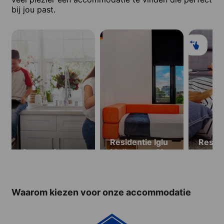
bij jou past.
Residentie Iglu
Reside
Gastgezin
Melbourne City
appar
(vanaf 18 jaar,
Hotel
minimaal:
eenpersoonskamers
Waarom kiezen voor onze accommodatie
2 weken /
studio 4
weken)