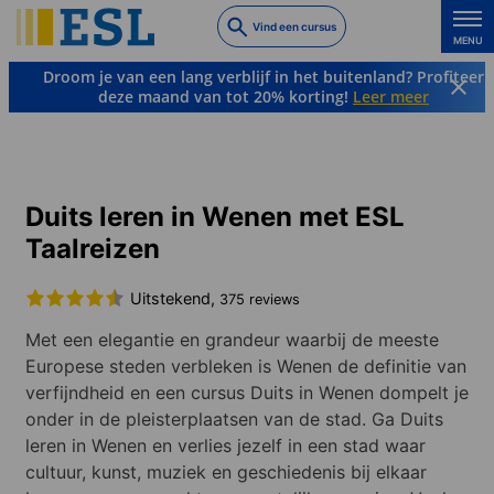
Skip
Vind een cursus
to
MENU
main
Droom je van een lang verblijf in het buitenland? Profiteer
content
deze maand van tot 20% korting!
Leer meer
Talen & Bestemmingen
Duits
Oostenrijk
Wenen
Duits leren in Wenen met ESL
Taalreizen
Uitstekend,
375 reviews
Met een elegantie en grandeur waarbij de meeste
Europese steden verbleken is Wenen de definitie van
verfijndheid en een cursus Duits in Wenen dompelt je
onder in de pleisterplaatsen van de stad. Ga Duits
leren in Wenen en verlies jezelf in een stad waar
cultuur, kunst, muziek en geschiedenis bij elkaar