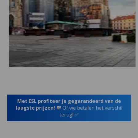
Met ESL profiteer je gegarandeerd van de
laagste prijzen! 💸
Of we betalen het verschil
terug! ✅