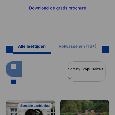
Download de gratis brochure
Alle leeftijden
Volwassenen (16+)
Ju
Sort by:
Populariteit
Speciale aanbieding