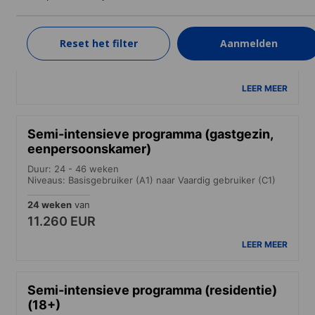
Duur: 24 - 46 weken
Niveaus: Basisgebruiker (A1) naar Vaardig gebruiker (C1)
Reset het filter
Aanmelden
24 weken
van
10.180 EUR
LEER MEER
Semi-intensieve programma (gastgezin,
eenpersoonskamer)
Duur: 24 - 46 weken
Niveaus: Basisgebruiker (A1) naar Vaardig gebruiker (C1)
24 weken
van
11.260 EUR
LEER MEER
Semi-intensieve programma (residentie)
(18+)