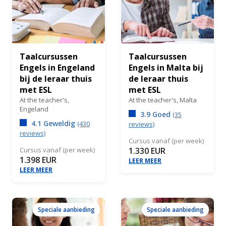
Taalcursussen
Taalcursussen
Engels in Engeland
Engels in Malta bij
bij de leraar thuis
de leraar thuis
met ESL
met ESL
At the teacher's,
At the teacher's,
Malta
Engeland
3.9 Goed
(35
4.1 Geweldig
(430
reviews)
reviews)
Cursus vanaf (per week)
Cursus vanaf (per week)
1.330 EUR
1.398 EUR
LEER MEER
LEER MEER
Speciale aanbieding
Speciale aanbieding