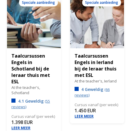
Speciale aanbieding
Speciale aanbieding
Taalcursussen
Taalcursussen
Engels in
Engels in Ierland
Schotland bij de
bij de leraar thuis
leraar thuis met
met ESL
ESL
At the teacher's,
Ierland
At the teacher's,
4 Geweldig
(66
Schotland
reviews)
4.1 Geweldig
(55
Cursus vanaf (per week)
reviews)
1.450 EUR
Cursus vanaf (per week)
LEER MEER
1.398 EUR
LEER MEER