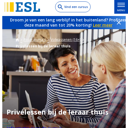
Skip
Vind een cursus
MENU
to
main
Droom je van een lang verblijf in het buitenland? Profiteer
content
deze maand van tot 20% korting!
Leer meer
Programma's
Volwassenen (16+)
Privélessen bij de leraar thuis
Privélessen bij de leraar thuis