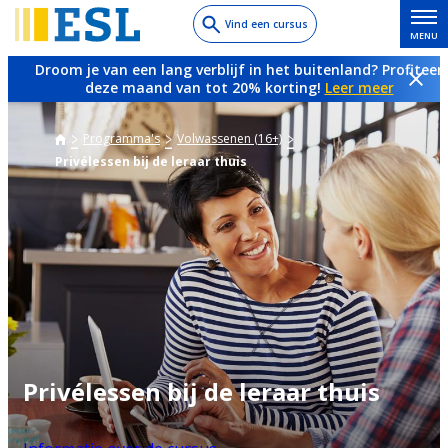
Skip
Vind een cursus
MENU
to
main
Droom je van een lang verblijf in het buitenland? Profiteer
content
deze maand van tot 20% korting!
Leer meer
Programma's
Volwassenen (16+)
Privélessen bij de leraar thuis
Privélessen bij de leraar thuis