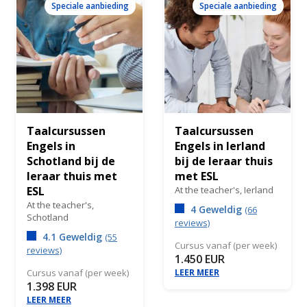
Speciale aanbieding
Speciale aanbieding
Taalcursussen
Taalcursussen
Engels in
Engels in Ierland
Schotland bij de
bij de leraar thuis
leraar thuis met
met ESL
ESL
At the teacher's,
Ierland
At the teacher's,
4 Geweldig
(66
Schotland
reviews)
4.1 Geweldig
(55
Cursus vanaf (per week)
reviews)
1.450 EUR
Cursus vanaf (per week)
LEER MEER
1.398 EUR
LEER MEER