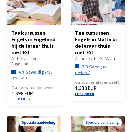
Taalcursussen
Taalcursussen
Engels in Engeland
Engels in Malta bij
bij de leraar thuis
de leraar thuis
met ESL
met ESL
At the teacher's,
At the teacher's,
Malta
Engeland
3.9 Goed
(35
4.1 Geweldig
(430
reviews)
reviews)
Cursus vanaf (per week)
Cursus vanaf (per week)
1.330 EUR
1.398 EUR
LEER MEER
LEER MEER
Speciale aanbieding
Speciale aanbieding