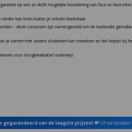
 garantie op een zo dicht mogelijke benadering van face-to-face inter
 verder kan leren buiten je virtuele klaslokaal
den – deze cursussen zijn samengesteld om de taalstudie gemakkeli
araan je samen met andere studenten kan meedoen en die helpen bij h
tarieven voor hoogkwalitatief onderwijs
je gegarandeerd van de laagste prijzen! 💸
Of we betalen 