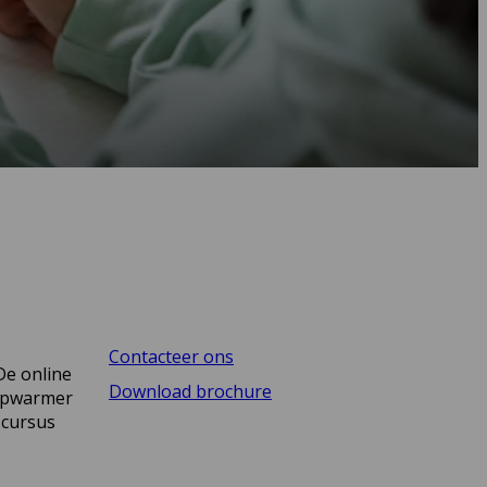
Contacteer ons
De online
Download brochure
 opwarmer
 cursus