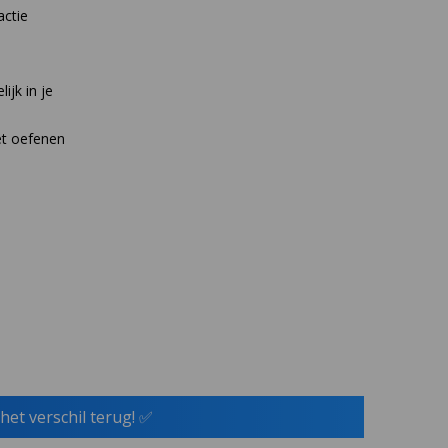
actie
jk in je
et oefenen
het verschil terug! ✅