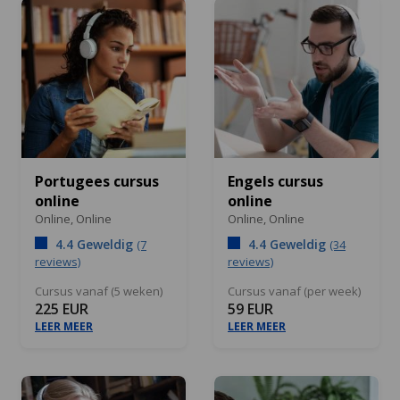
Portugees cursus
Engels cursus
online
online
Online,
Online
Online,
Online
4.4 Geweldig
4.4 Geweldig
(7
(34
reviews)
reviews)
Cursus vanaf (5 weken)
Cursus vanaf (per week)
225 EUR
59 EUR
LEER MEER
LEER MEER