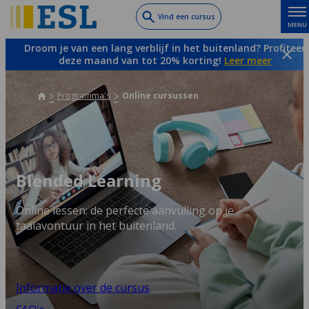
Skip
Vind een cursus
MENU
to
main
Droom je van een lang verblijf in het buitenland? Profiteer
content
deze maand van tot 20% korting!
Leer meer
Programma's
Online cursussen
Blended Learning
Online lessen: de perfecte aanvulling op je
taalavontuur in het buitenland.
Informatie over de cursus