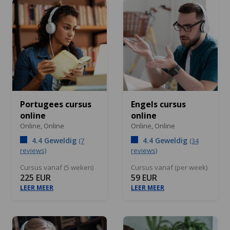
Portugees cursus
Engels cursus
online
online
Online,
Online
Online,
Online
4.4 Geweldig
4.4 Geweldig
(7
(34
reviews)
reviews)
Cursus vanaf (5 weken)
Cursus vanaf (per week)
225 EUR
59 EUR
LEER MEER
LEER MEER