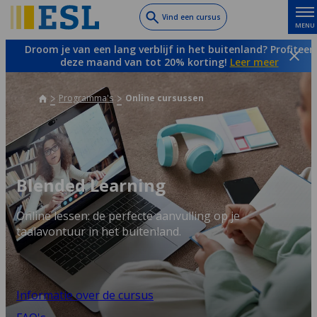
Skip
Vind een cursus
MENU
to
main
Droom je van een lang verblijf in het buitenland? Profiteer
content
deze maand van tot 20% korting!
Leer meer
Programma's
Online cursussen
Blended Learning
Online lessen: de perfecte aanvulling op je
taalavontuur in het buitenland.
Informatie over de cursus