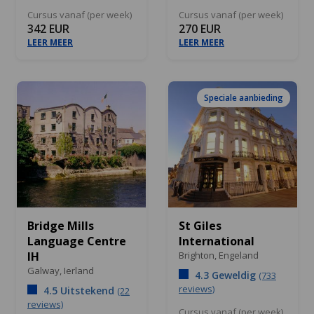
Cursus vanaf (per week)
Cursus vanaf (per week)
342 EUR
270 EUR
LEER MEER
LEER MEER
Speciale aanbieding
Bridge Mills
St Giles
Language Centre
International
IH
Brighton,
Engeland
Galway,
Ierland
4.3 Geweldig
(733
reviews)
4.5 Uitstekend
(22
reviews)
Cursus vanaf (per week)