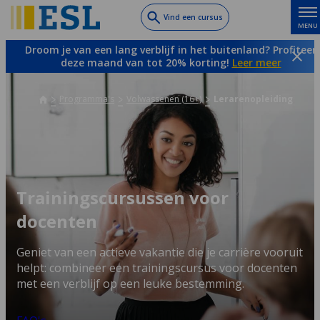
Skip
Vind een cursus
MENU
to
main
Droom je van een lang verblijf in het buitenland? Profiteer
content
deze maand van tot 20% korting!
Leer meer
Programma's
Volwassenen (16+)
Lerarenopleiding
Trainingscursussen voor
docenten
Geniet van een actieve vakantie die je carrière vooruit
helpt: combineer een trainingscursus voor docenten
met een verblijf op een leuke bestemming.