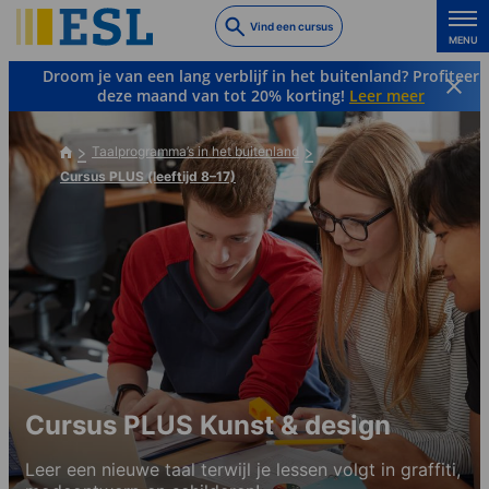
Skip
Vind een cursus
to
MENU
main
Droom je van een lang verblijf in het buitenland? Profiteer
content
deze maand van tot 20% korting!
Leer meer
Taalprogramma’s in het buitenland
Cursus PLUS (leeftijd 8–17)
Cursus PLUS Kunst & design
Leer een nieuwe taal terwijl je lessen volgt in graffiti,