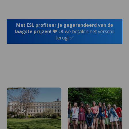
Met ESL profiteer je gegarandeerd van de
laagste prijzen! 💸
Of we betalen het verschil
terug! ✅