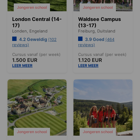
Jongeren school
Jongeren school
London Central (14-
Waldsee Campus
17)
(13-17)
Londen,
Engeland
Freiburg,
Duitsland
4.2 Geweldig
3.9 Goed
(102
(464
reviews)
reviews)
Cursus vanaf (per week)
Cursus vanaf (per week)
1.500 EUR
1.120 EUR
LEER MEER
LEER MEER
Jongeren school
Jongeren school